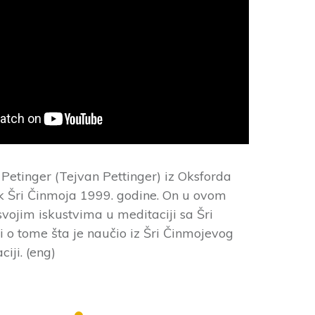
etinger (Tejvan Pettinger) iz Oksforda
ik Šri Činmoja 1999. godine. On u ovom
svojim iskustvima u meditaciji sa Šri
 o tome šta je naučio iz Šri Činmojevog
iji. (eng)