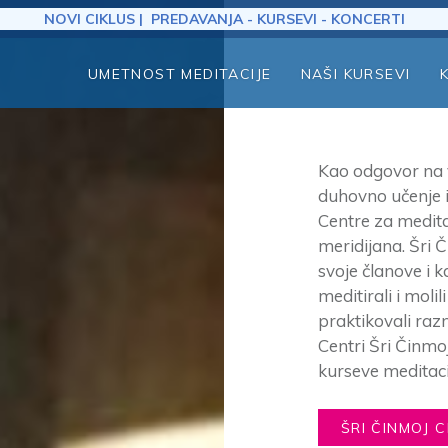
NOVI CIKLUS | PREDAVANJA - KURSEVI - KONCERTI
UMETNOST MEDITACIJE
NAŠI KURSEVI
Kao odgovor na v
duhovno učenje i
Centre za medita
meridijana. Šri 
svoje članove i 
meditirali i molil
praktikovali raz
Centri Šri Činmo
kurseve meditacij
ŠRI ČINMOJ 