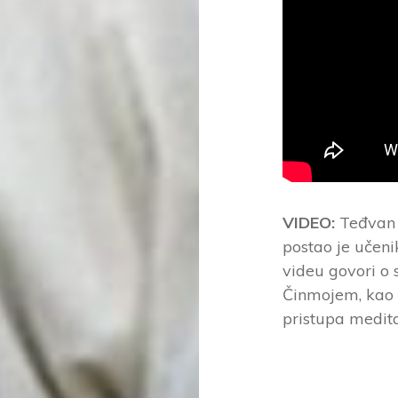
VIDEO:
Teđvan P
postao je učen
videu govori o 
Činmojem, kao i
pristupa meditac