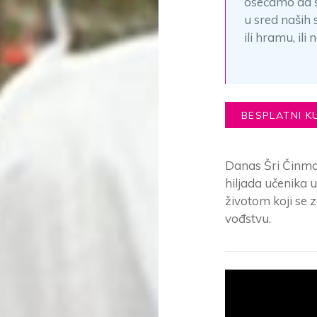
osećamo da s
u sred naših 
ili hramu, i
BESPLATNI K
Danas Šri Činmoj
hiljada učenika 
životom koji se 
vođstvu.