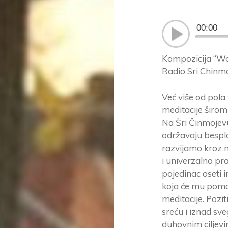
00:00
Kompozicija “W
Radio Sri Chinm
Već više od pola
meditacije širom 
Na Šri Činmojevu
održavaju bespla
razvijamo kroz m
i univerzalno pra
pojedinac oseti 
koja će mu pomo
meditacije. Pozit
sreću i iznad sve
duhovnim ciljevi