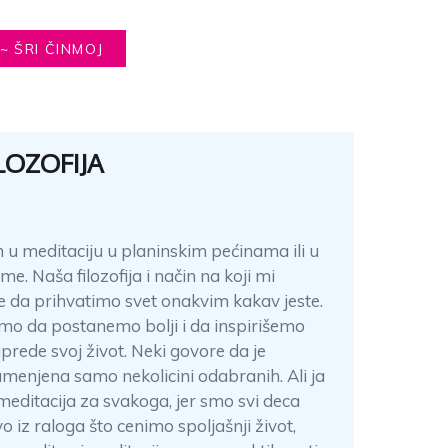
~ ŠRI ČINMOJ
LOZOFIJA
 u meditaciju u planinskim pećinama ili u
. Naša filozofija i način na koji mi
e da prihvatimo svet onakvim kakav jeste.
o da postanemo bolji i da inspirišemo
rede svoj život. Neki govore da je
menjena samo nekolicini odabranih. Ali ja
editacija za svakoga, jer smo svi deca
o iz raloga što cenimo spoljašnji život,