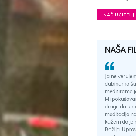
NAŠ UČITELJ 
NAŠA FI
Ja ne verujem
dubinama šume
meditiramo j
Mi pokušavam
druge da unap
meditacija na
kažem da je m
Božija. Uprav