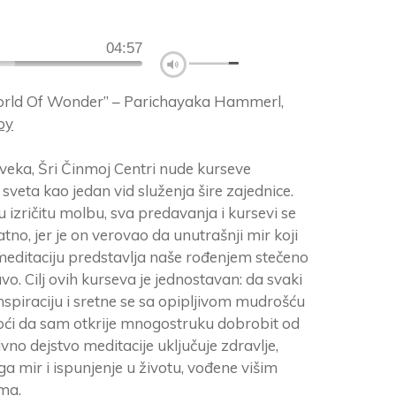
04:57
orld Of Wonder” – Parichayaka Hammerl,
oy
 veka, Šri Činmoj Centri nude kurseve
sveta kao jedan vid služenja šire zajednice.
 izričitu molbu, sva predavanja i kursevi se
tno, jer je on verovao da unutrašnji mir koji
editaciju predstavlja naše rođenjem stečeno
vo. Cilj ovih kurseva je jednostavan: da svaki
inspiraciju i sretne se sa opipljivom mudrošću
ći da sam otkrije mnogostruku dobrobit od
ivno dejstvo meditacije uključuje zdravlje,
ga mir i ispunjenje u životu, vođene višim
ma.