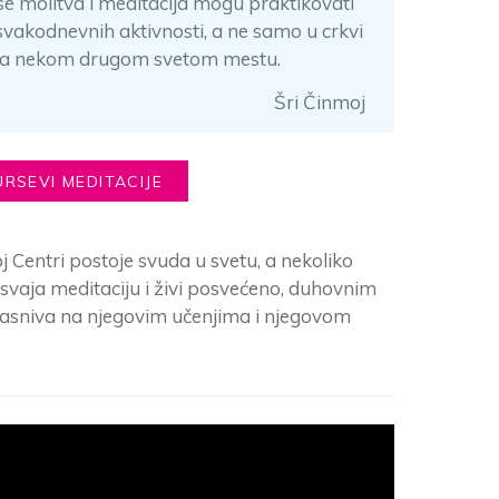
e molitva i meditacija mogu praktikovati
svakodnevnih aktivnosti, a ne samo u crkvi
li na nekom drugom svetom mestu.
Šri Činmoj
URSEVI MEDITACIJE
 Centri postoje svuda u svetu, a nekoliko
usvaja meditaciju i živi posvećeno, duhovnim
zasniva na njegovim učenjima i njegovom