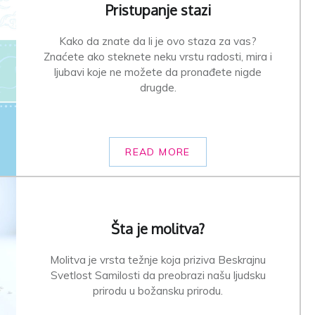
Pristupanje stazi
Kako da znate da li je ovo staza za vas?
Znaćete ako steknete neku vrstu radosti, mira i
ljubavi koje ne možete da pronađete nigde
drugde.
READ MORE
Šta je molitva?
Molitva je vrsta težnje koja priziva Beskrajnu
Svetlost Samilosti da preobrazi našu ljudsku
prirodu u božansku prirodu.