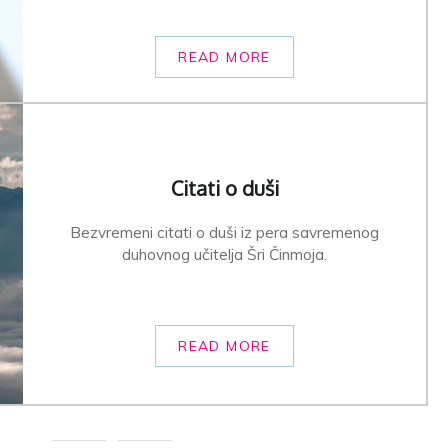
READ MORE
Citati o duši
Bezvremeni citati o duši iz pera savremenog
duhovnog učitelja Šri Činmoja.
READ MORE