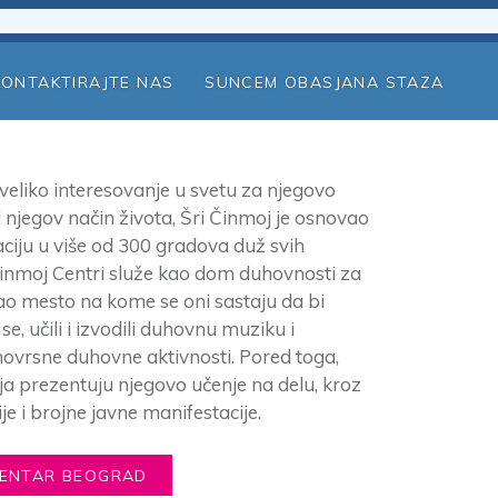
KONTAKTIRAJTE NAS
SUNCEM OBASJANA STAZA
eliko interesovanje u svetu za njegovo
 njegov način života, Šri Činmoj je osnovao
ciju u više od 300 gradova duž svih
Činmoj Centri služe kao dom duhovnosti za
kao mesto na kome se oni sastaju da bi
i se, učili i izvodili duhovnu muziku i
novrsne duhovne aktivnosti. Pored toga,
ja prezentuju njegovo učenje na delu, kroz
e i brojne javne manifestacije.
CENTAR BEOGRAD