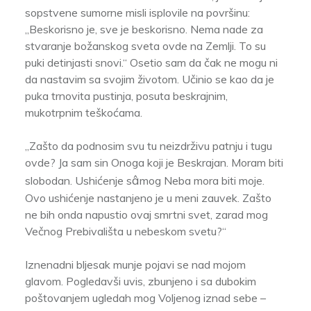
sopstvene sumorne misli isplovile na površinu:
„Beskorisno je, sve je beskorisno. Nema nade za
stvaranje božanskog sveta ovde na Zemlji. To su
puki detinjasti snovi.“ Osetio sam da čak ne mogu ni
da nastavim sa svojim životom. Učinio se kao da je
puka trnovita pustinja, posuta beskrajnim,
mukotrpnim teškoćama.
„Zašto da podnosim svu tu neizdrživu patnju i tugu
ovde? Ja sam sin Onoga koji je Beskrajan. Moram biti
â
slobodan. Ushićenje s
mog Neba mora biti moje.
Ovo ushićenje nastanjeno je u meni zauvek. Zašto
ne bih onda napustio ovaj smrtni svet, zarad mog
Večnog Prebivališta u nebeskom svetu?“
Iznenadni bljesak munje pojavi se nad mojom
glavom. Pogledavši uvis, zbunjeno i sa dubokim
poštovanjem ugledah mog Voljenog iznad sebe –