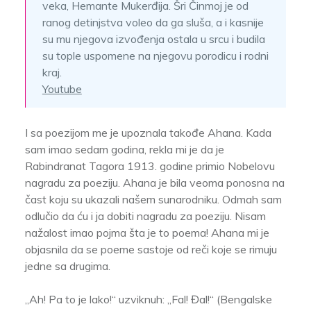
veka, Hemante Mukerđija. Šri Činmoj je od
ranog detinjstva voleo da ga sluša, a i kasnije
su mu njegova izvođenja ostala u srcu i budila
su tople uspomene na njegovu porodicu i rodni
kraj.
Youtube
I sa poezijom me je upoznala takođe Ahana. Kada
sam imao sedam godina, rekla mi je da je
Rabindranat Tagora 1913. godine primio Nobelovu
nagradu za poeziju. Ahana je bila veoma ponosna na
čast koju su ukazali našem sunarodniku. Odmah sam
odlučio da ću i ja dobiti nagradu za poeziju. Nisam
nažalost imao pojma šta je to poema! Ahana mi je
objasnila da se poeme sastoje od reči koje se rimuju
jedne sa drugima.
„Ah! Pa to je lako!“ uzviknuh: „Fal! Đal!“ (Bengalske