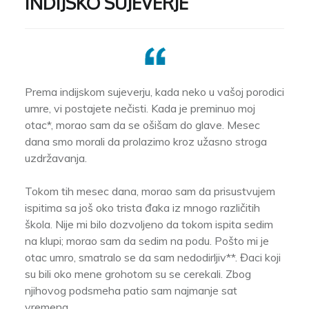
INDIJSKO SUJEVERJE
Prema indijskom sujeverju, kada neko u vašoj porodici
umre, vi postajete nečisti. Kada je preminuo moj
otac*, morao sam da se ošišam do glave. Mesec
dana smo morali da prolazimo kroz užasno stroga
uzdržavanja.
Tokom tih mesec dana, morao sam da prisustvujem
ispitima sa još oko trista đaka iz mnogo različitih
škola. Nije mi bilo dozvoljeno da tokom ispita sedim
na klupi; morao sam da sedim na podu. Pošto mi je
otac umro, smatralo se da sam nedodirljiv**. Đaci koji
su bili oko mene grohotom su se cerekali. Zbog
njihovog podsmeha patio sam najmanje sat
vremena.