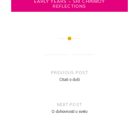
EARLY YEARS – SRI CHINMOY
REFLECTIONS
Post
navigation
PREVIOUS POST
Citati o duši
NEXT POST
O duhovnosti u svetu