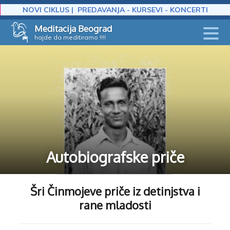
NOVI CIKLUS | PREDAVANJA - KURSEVI - KONCERTI
Skip
Meditacija Beograd
to
hajde da meditiramo !!!!
content
Autobiografske priče
Šri Činmojeve priče iz detinjstva i
rane mladosti