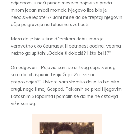
odjednom, u noći punog meseca pojavi se preda
mnom jedan mladi momak. Njegovo lice bilo je
neopisive lepote! A učini mi se da se treptaji njegovih
očiju poigravaju na talasima svetlosti.
Mora da je bio u tinejdžerskom dobu, imao je
verovatno oko četrnaest ili petnaest godina. Veoma
nežno ga upitah: „Odakle ti dolaziš? I šta želiš?“
On odgovori: „Pojavio sam se iz tvog sopstvenog
srca da bih ispunio tvoju želju. Zar Me ne
prepoznaješ?“ Uskoro sam shvatio da je to bio niko
drugi, nego li moj Gospod. Poklonih se pred Njegovim
Lotosnim Stopalima i pomolih se da me ne ostavlja
više samog.