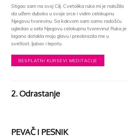
Stigao sam na svoj Cilj. Cvetolika ruka mi je naložila
da uđem duboko u svoje srce i vidim celokupnu
Njegovu tvorevinu. Sa kakvom sam samo radošću
ugledao u sebi Njegovu celokupnu tvorevinu! Ruka je
lagano dotakla moju glavu i preobrazila me u
svetlost, ljubav i lepotu.
BESPLATNI KURSEVI MEDITACIJE
2. Odrastanje
PEVAČ I PESNIK