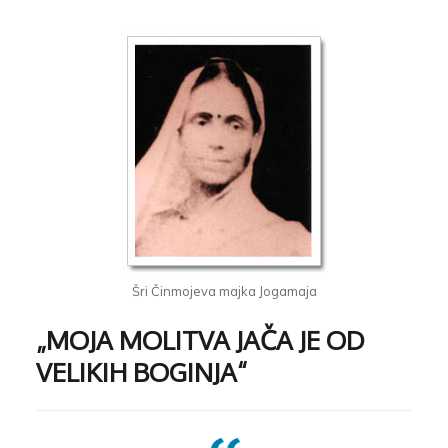
Šri Činmojeva majka Jogamaja
„MOJA MOLITVA JAČA JE OD
VELIKIH BOGINJA“