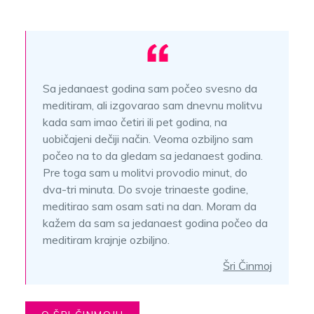
Sa jedanaest godina sam počeo svesno da
meditiram, ali izgovarao sam dnevnu molitvu
kada sam imao četiri ili pet godina, na
uobičajeni dečiji način. Veoma ozbiljno sam
počeo na to da gledam sa jedanaest godina.
Pre toga sam u molitvi provodio minut, do
dva-tri minuta. Do svoje trinaeste godine,
meditirao sam osam sati na dan. Moram da
kažem da sam sa jedanaest godina počeo da
meditiram krajnje ozbiljno.
Šri Činmoj