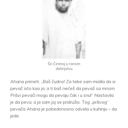
Šri Činmoj u ranom
detinjstvu
Ahana primeti: „Baš čudno! Za tebe sam mislila da si
pevač isto kao ja, a ti baš nećeš da pevaš sa mnom.
Prâvi pevači mogu da pevaju čak i u snu!“ Nastavila
je da peva, a ja sam joj se pridružio. Tog „prâvog“
pevača Ahana je pobedonosno odvela u kuhinju – da
jede.