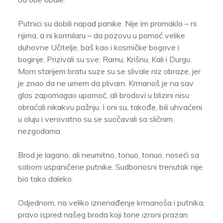
Putnici su dobili napad panike. Nije im promaklo – ni
njima, a ni kormilaru – da pozovu u pomoć velike
duhovne Učitelje, baš kao i kosmičke bogove i
boginje. Prizivali su sve: Ramu, Krišnu, Kali i Durgu.
Mom starijem bratu suze su se slivale niz obraze, jer
je znao da ne umem da plivam. Krmanoš je na sav
glas zapomagao upomoć, ali brodovi u blizini nisu
obraćali nikakvu pažnju. I oni su, takođe, bili uhvaćeni
u oluju i verovatno su se suočavali sa sličnim
nezgodama.
Brod je lagano, ali neumitno, tonuo, tonuo, noseći sa
sobom uspaničene putnike. Sudbonosni trenutak nije
bio tako daleko.
Odjednom, na veliko iznenađenje krmanoša i putnika,
pravo ispred našeg broda koji tone izroni prazan