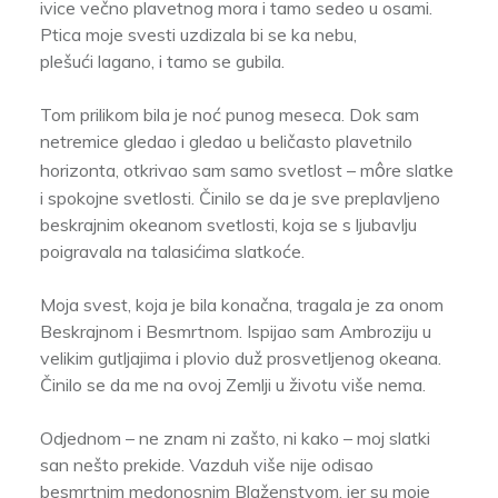
ivice večno plavetnog mora i tamo sedeo u osami.
Ptica moje svesti uzdizala bi se ka nebu,
plešući lagano, i tamo se gubila.
Tom prilikom bila je noć punog meseca. Dok sam
netremice gledao i gledao u beličasto plavetnilo
ô
horizonta, otkrivao sam samo svetlost – m
re slatke
i spokojne svetlosti. Činilo se da je sve preplavljeno
beskrajnim okeanom svetlosti, koja se s ljubavlju
poigravala na talasićima slatkoće.
Moja svest, koja je bila konačna, tragala je za onom
Beskrajnom i Besmrtnom. Ispijao sam Ambroziju u
velikim gutljajima i plovio duž prosvetljenog okeana.
Činilo se da me na ovoj Zemlji u životu više nema.
Odjednom – ne znam ni zašto, ni kako – moj slatki
san nešto prekide. Vazduh više nije odisao
besmrtnim medonosnim Blaženstvom, jer su moje