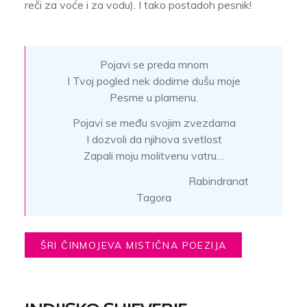
reči za voće i za vodu). I tako postadoh pesnik!
Pojavi se preda mnom
I Tvoj pogled nek dodirne dušu moje
Pesme u plamenu.
Pojavi se među svojim zvezdama
I dozvoli da njihova svetlost
Zapali moju molitvenu vatru…
Rabindranat
Tagora
ŠRI ČINMOJEVA MISTIČNA POEZIJA