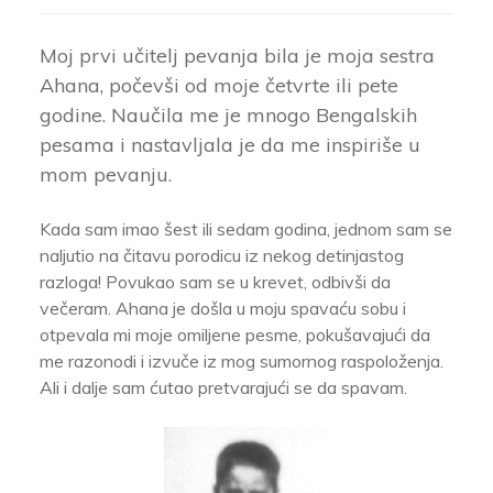
Moj prvi učitelj pevanja bila je moja sestra
Ahana, počevši od moje četvrte ili pete
godine. Naučila me je mnogo Bengalskih
pesama i nastavljala je da me inspiriše u
mom pevanju.
Kada sam imao šest ili sedam godina, jednom sam se
naljutio na čitavu porodicu iz nekog detinjastog
razloga! Povukao sam se u krevet, odbivši da
večeram. Ahana je došla u moju spavaću sobu i
otpevala mi moje omiljene pesme, pokušavajući da
me razonodi i izvuče iz mog sumornog raspoloženja.
Ali i dalje sam ćutao pretvarajući se da spavam.