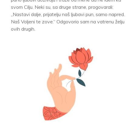
svom Cilju. Neki su, sa druge strane, progovarali:
„Nastavi dalje, prijatelju naš ljubavi pun, samo napred.
Naš Voljeni te zove.“ Odgovorio sam na vatrenu želju
ovih drugih.