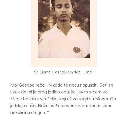
Šri Činmoj u dečačkom dobu u Indiji
Moj Gospod reče: „Nikada te neću napustiti. Seti se
uvek da mi je drag jedino onaj koji svim srcem voli
Mene bez ikakvih želja i koji uživa u igri sa Mnom. On
je Moja duša. Nažalost! na ovom svetu imam samo
nekolicinu drugara.“