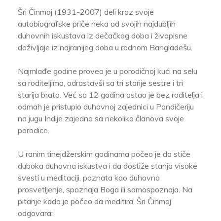
Šri Činmoj (1931-2007) deli kroz svoje
autobiografske priče neka od svojih najdubljih
duhovnih iskustava iz dečačkog doba i živopisne
doživljaje iz najranijeg doba u rodnom Bangladešu.
Najmlađe godine proveo je u porodičnoj kući na selu
sa roditeljima, odrastavši sa tri starije sestre i tri
starija brata. Već sa 12 godina ostao je bez roditelja i
odmah je pristupio duhovnoj zajednici u Pondičeriju
na jugu Indije zajedno sa nekoliko članova svoje
porodice.
U ranim tinejdžerskim godinama počeo je da stiče
duboka duhovna iskustva i da dostiže stanja visoke
svesti u meditaciji, poznata kao duhovno
prosvetljenje, spoznaja Boga ili samospoznaja. Na
pitanje kada je počeo da meditira, Šri Činmoj
odgovara: