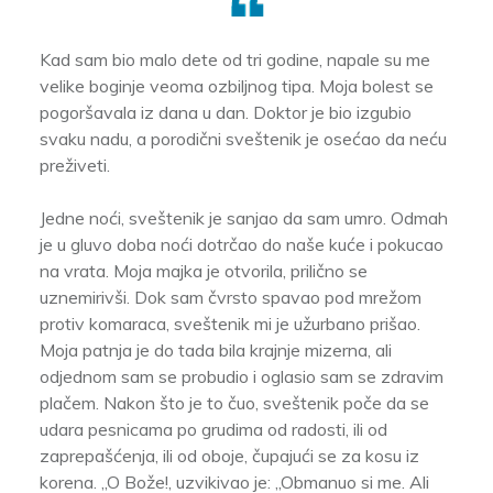
Kad sam bio malo dete od tri godine, napale su me
velike boginje veoma ozbiljnog tipa. Moja bolest se
pogoršavala iz dana u dan. Doktor je bio izgubio
svaku nadu, a porodični sveštenik je osećao da neću
preživeti.
Jedne noći, sveštenik je sanjao da sam umro. Odmah
je u gluvo doba noći dotrčao do naše kuće i pokucao
na vrata. Moja majka je otvorila, prilično se
uznemirivši. Dok sam čvrsto spavao pod mrežom
protiv komaraca, sveštenik mi je užurbano prišao.
Moja patnja je do tada bila krajnje mizerna, ali
odjednom sam se probudio i oglasio sam se zdravim
plačem. Nakon što je to čuo, sveštenik poče da se
udara pesnicama po grudima od radosti, ili od
zaprepašćenja, ili od oboje, čupajući se za kosu iz
korena. „O Bože!, uzvikivao je: „Obmanuo si me. Ali