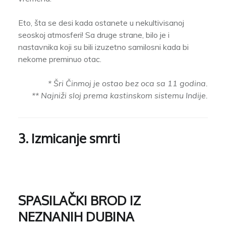
Eto, šta se desi kada ostanete u nekultivisanoj
seoskoj atmosferi! Sa druge strane, bilo je i
nastavnika koji su bili izuzetno samilosni kada bi
nekome preminuo otac.
* Šri Činmoj je ostao bez oca sa 11 godina.
** Najniži sloj prema kastinskom sistemu Indije.
3. Izmicanje smrti
SPASILAČKI BROD IZ
NEZNANIH DUBINA