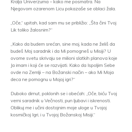
Kralja Univerzuma – kako me posmatra. Na
Njegovom ozarenom Licu pokazaše se oblaci žala.
„Oče,“ upitah, kad sam mu se približio: „Šta čini Tvoj
Lik toliko žalosnim?“
„Kako da budem srećan, sine moj, kada ne želiš da
budeš Moj saradnik i da Mi pomogneš u Misiji? U
ovome svetu skrivaju se milioni slatkih planova koje
Ja imam i koji će se razvijati. Kako da Ispoljim Sebe
ovde na Zemlji – na Božanski način – ako Mi Moja
deca ne pomognu u Mojoj igri?“
Duboko dirnut, poklonih se i obećah: „Oče, biću Tvoj
verni saradnik u Večnosti, pun ljubavi i iskrenosti.
Oblikuj me i učini dostojnim moje uloge u Tvojoj
kosmičkoj Igri, i u Tvojoj Božanskoj Misiji.“