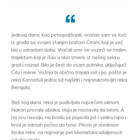
Jednog dana, kao petogodišnjak, vraćao sam se kući
iz grada sa svojim starijim bratom Ćitom, koji je već
bio u odraslom dobu. Vraćali smo se vozeći se malim
trajektom koji je išao u oba smera, iz našeg sela u
grad i nazad. Bilo je šest do osam putnika, uključujući
Ćitu i mene. Vožnja bi obično trajala sat i po, pošto je
reka
Karnafuli
jedna od najširih i najneukrotivijih reka
Bengala.
Baš tog dana, reka je podivljala najvećom silinom.
Nakon provale oblaka, oluja je nastavila da besni. A
na svu nevolju, na brodu se pojavila još i velika rupa i
brod je odmah počeo da tone. Plovio je sredinom
široke reke, na najmanje pet kilometara udaljenosti
od obe obale.