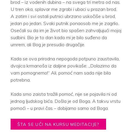
brod – iz vodenih dubina – na svega tri metra od nas.
U tren oka, splavar me zgrabi i ubaci u prazan brod.
A zatim i svi ostali putnici ubrzano uskočiše u brod,
jedan po jedan. Svaki putnik ponaosob me je zagrlio.
Osećali su da im je život bio spašen zahvaljujući mojoj
sudbini. Bio je to dan kada mi je bilo suđeno da
umrem, ali Bog je presudio drugačije.
Kada se ova prirodna nepogoda potpuno zaustavila,
dvojica krmanoša iz daljine povikaše: „Dolazimo da
vam pomognemo!“ Ali, pomoć nam sada nije bila
potrebna.
Kada smo zaista tražili pomoć, nije se pojavila ni od
jednog ljudskog bića. Došla je od Boga. A takvu vrstu
pomoći – u pravi čas – dobijamo samo od Boga.
ŠTA SE UČI NA KURSU MEDITACIJE?