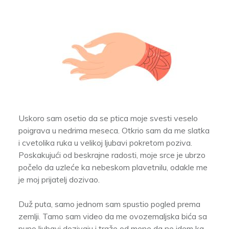
Uskoro sam osetio da se ptica moje svesti veselo
poigrava u nedrima meseca. Otkrio sam da me slatka
i cvetolika ruka u velikoj ljubavi pokretom poziva.
Poskakujući od beskrajne radosti, moje srce je ubrzo
počelo da uzleće ka nebeskom plavetnilu, odakle me
je moj prijatelj dozivao.
Duž puta, samo jednom sam spustio pogled prema
zemlji. Tamo sam video da me ovozemaljska bića sa
puno ljubavi dozivaju i traže od mene da ne idem ka