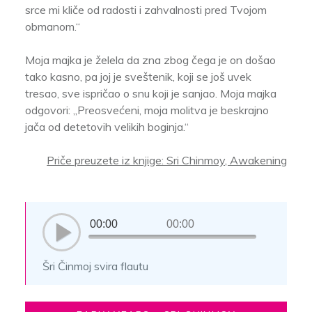
srce mi kliče od radosti i zahvalnosti pred Tvojom
obmanom.“
Moja majka je želela da zna zbog čega je on došao
tako kasno, pa joj je sveštenik, koji se još uvek
tresao, sve ispričao o snu koji je sanjao. Moja majka
odgovori: „Preosvećeni, moja molitva je beskrajno
jača od detetovih velikih boginja.“
Priče preuzete iz knjige: Sri Chinmoy, Awakening
00:00
00:00
Šri Činmoj svira flautu