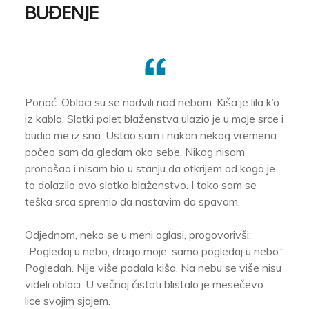
BUĐENJE
Ponoć. Oblaci su se nadvili nad nebom. Kiša je lila k’o
iz kabla. Slatki polet blaženstva ulazio je u moje srce i
budio me iz sna. Ustao sam i nakon nekog vremena
počeo sam da gledam oko sebe. Nikog nisam
pronašao i nisam bio u stanju da otkrijem od koga je
to dolazilo ovo slatko blaženstvo. I tako sam se
teška srca spremio da nastavim da spavam.
Odjednom, neko se u meni oglasi, progovorivši:
„Pogledaj u nebo, drago moje, samo pogledaj u nebo.“
Pogledah. Nije više padala kiša. Na nebu se više nisu
videli oblaci. U večnoj čistoti blistalo je mesečevo
lice svojim sjajem.