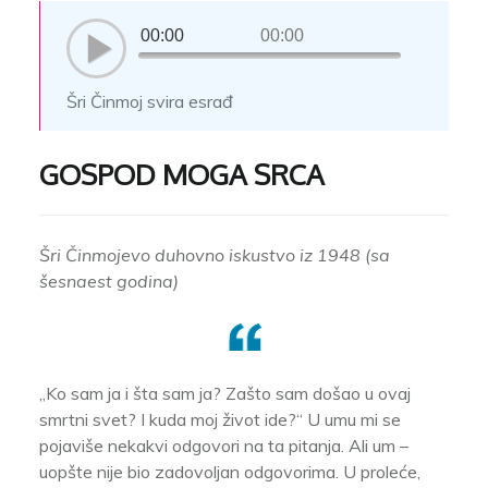
00:00
00:00
Šri Činmoj svira esrađ
GOSPOD MOGA SRCA
Šri Činmojevo duhovno iskustvo iz 1948 (sa
šesnaest godina)
„Ko sam ja i šta sam ja? Zašto sam došao u ovaj
smrtni svet? I kuda moj život ide?“ U umu mi se
pojaviše nekakvi odgovori na ta pitanja. Ali um –
uopšte nije bio zadovoljan odgovorima. U proleće,