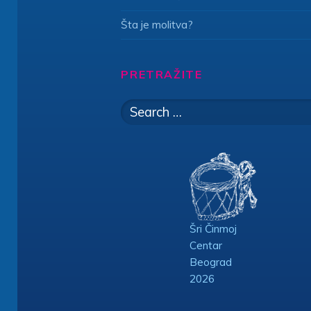
Šta je molitva?
PRETRAŽITE
Search
for:
Šri Činmoj
Centar
Beograd
2026