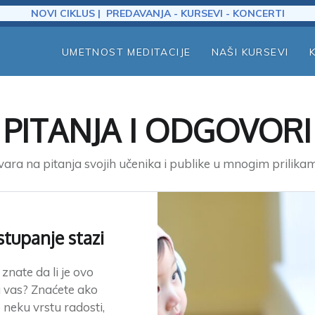
NOVI CIKLUS | PREDAVANJA - KURSEVI - KONCERTI
UMETNOST MEDITACIJE
NAŠI KURSEVI
PITANJA I ODGOVORI
ara na pitanja svojih učenika i publike u mnogim prilik
stupanje stazi
znate da li je ovo
a vas? Znaćete ako
 neku vrstu radosti,