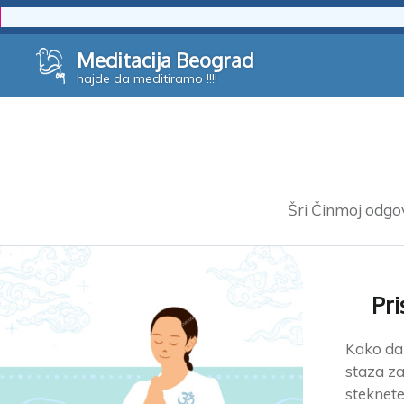
Skip
Meditacija Beograd
to
hajde da meditiramo !!!!
content
Šri Činmoj odgov
Pri
Kako da 
staza z
steknete