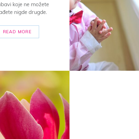
jubavi koje ne možete
ađete nigde drugde.
READ MORE