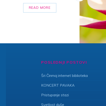
READ MORE
POSLEDNJI POSTOVI
Šri Činmoj internet biblioteka
KONCERT PAVAKA
Pristupanje stazi
Svetlost duše