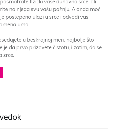
posmatrate fizički vaše duhovno srce, ali
ite na njega svu vašu pažnju. A onda moć
je postepeno ulazi u srce i odvodi vas
domena uma.
osedujete u beskrajnoj meri, najbolje što
 je da prvo prizovete čistotu, i zatim, da se
a srce.
svedok