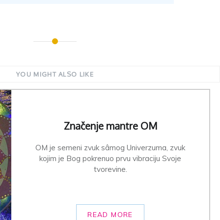
YOU MIGHT ALSO LIKE
Značenje mantre OM
OM je semeni zvuk sâmog Univerzuma, zvuk
kojim je Bog pokrenuo prvu vibraciju Svoje
tvorevine.
READ MORE