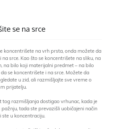
ite se na srce
e koncentrišete na vrh prsta, onda možete da
i na srce. Kao što se koncentrišete na sliku, na
 na bilo koji materijalni predmet – na bilo
 da se koncentrišete i na srce. Možete da
a gledate u zid, ali razmišljajte sve vreme o
m prijatelju.
et tog razmišljanja dostigao vrhunac, kada je
pažnju, tada ste prevazišli uobičajeni način
i ste u koncentraciju.