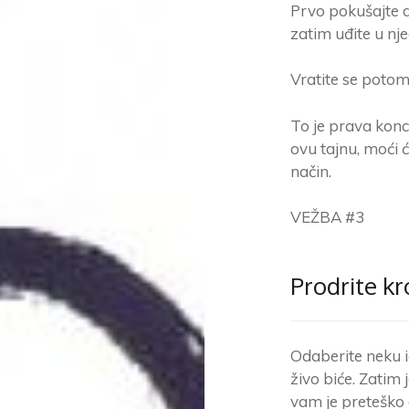
Prvo pokušajte d
zatim uđite u nje
Vratite se potom 
To je prava konce
ovu tajnu, moći ć
način.
VEŽBA #3
Prodrite k
Odaberite neku i
živo biće. Zatim 
vam je preteško 