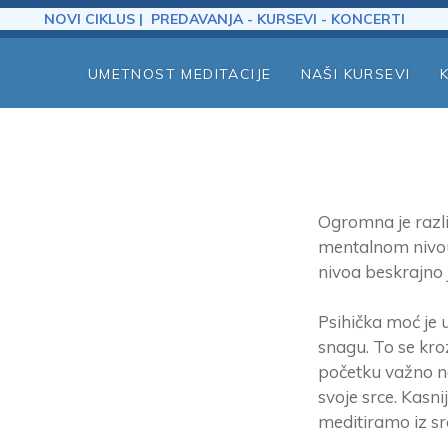
NOVI CIKLUS | PREDAVANJA - KURSEVI - KONCERTI
UMETNOST MEDITACIJE
NAŠI KURSEVI
Ogromna je razli
mentalnom nivou.
nivoa beskrajno 
Psihička moć je
snagu. To se kroz
početku važno n
svoje srce. Kasni
meditiramo iz sr