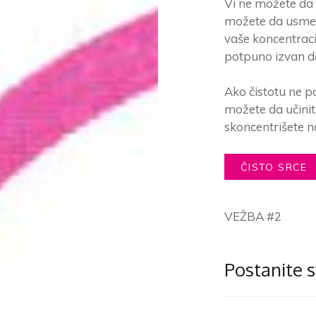
Vi ne možete da 
možete da usmer
vaše koncentraci
potpuno izvan 
Ako čistotu ne p
možete da učinite
skoncentrišete n
ČISTO SRCE
VEŽBA #2
Postanite 