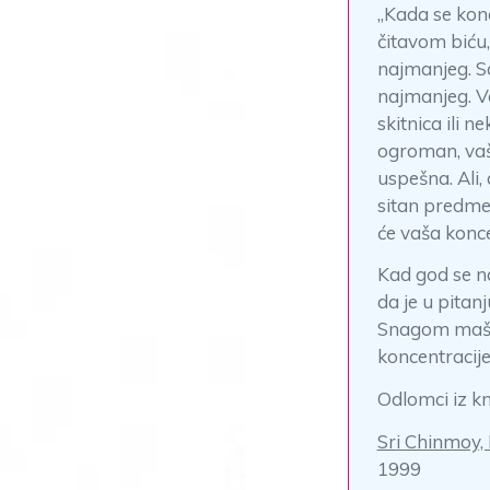
„Kada se konce
čitavom biću,
najmanjeg. S
najmanjeg. V
skitnica ili n
ogroman, vaša
uspešna. Ali,
sitan predme
će vaša konce
Kad god se na
da je u pitan
Snagom mašt
koncentracije
Odlomci iz kn
Sri Chinmoy,
1999