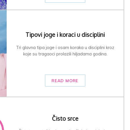
Tipovi joge i koraci u disciplini
Tri glavna tipa joge i osam koraka u disciplini kroz
koje su tragaoci prolazili hiljadama godina.
READ MORE
Čisto srce