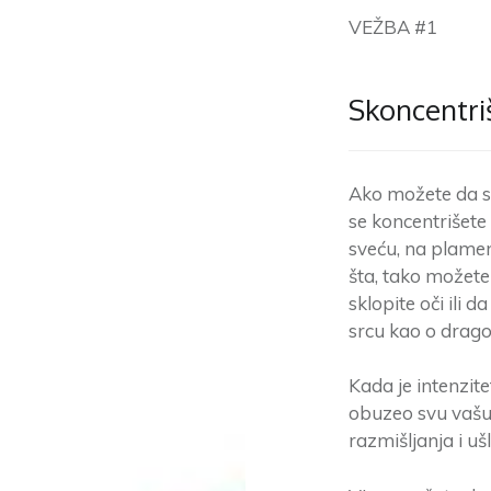
VEŽBA #1
Skoncentriš
Ako možete da s
se koncentrišete 
sveću, na plamen,
šta, tako možete
sklopite oči ili d
srcu kao o drago
Kada je intenzit
obuzeo svu vašu 
razmišljanja i ušl