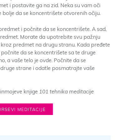
met i postavite ga na zid. Neka su vam oči
 bolje da se koncentrišete otvorenih očiju.
predmet i počnite da se koncentrišete. A sad,
predmet. Morate da upotrebite svu pažnju
i kroz predmet na drugu stranu. Kada pređete
 počnite da se koncentrišete sa te druge
mo, a vaše telo je ovde. Počnite da se
 druge strane i odatle posmatrajte vaše
Činmojeve knjige
101 tehnika meditacije
URSEVI MEDITACIJE