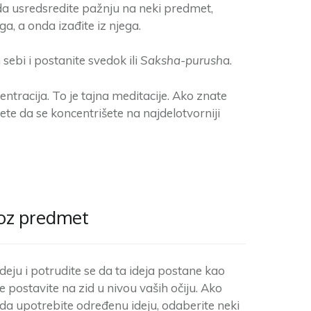
a usredsredite pažnju na neki predmet,
ga, a onda izađite iz njega.
sebi i postanite svedok ili
Saksha-purush
a.
ntracija. To je tajna meditacije. Ako znate
ete da se koncentrišete na najdelotvorniji
roz predmet
deju i potrudite se da ta ideja postane kao
je postavite na zid u nivou vaših očiju. Ako
da upotrebite određenu ideju, odaberite neki