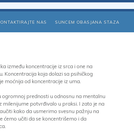
KONTAKTIRAJTE NAS
SUNCEM OBASJANA STAZA
ka između koncentracije iz srca i one na
 Koncentracija koja dolazi sa psihičkog
je moćnija od koncentracije iz uma.
 u ogromnoj prednosti u odnosnu na mentalnu
 milenijume potvrđivalo u praksi. I zato je na
aučiti kako da usmerimo svesnu pažnju na
je ćemo učiti da se koncentrišemo i da
ca.