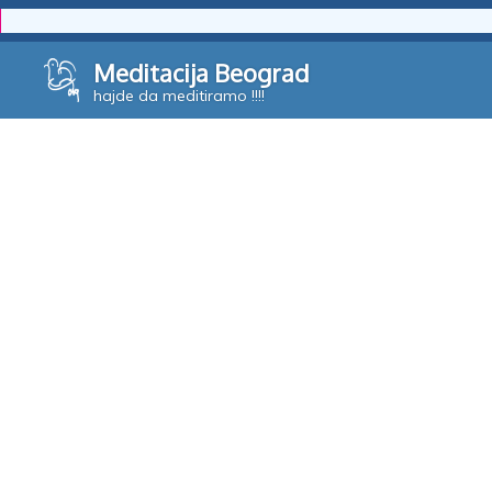
Skip
Meditacija Beograd
to
hajde da meditiramo !!!!
content