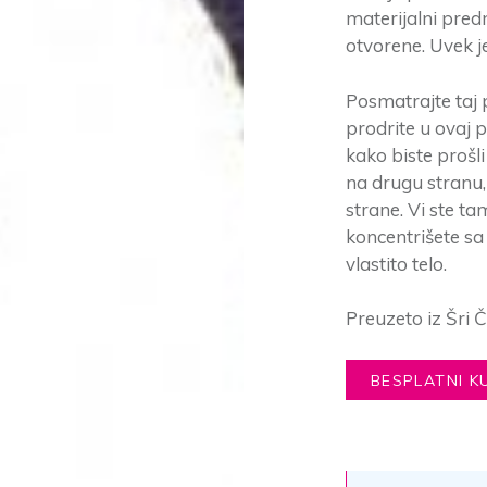
materijalni pred
otvorene. Uvek je
Posmatrajte taj 
prodrite u ovaj 
kako biste prošl
na drugu stranu,
strane. Vi ste ta
koncentrišete sa
vlastito telo.
Preuzeto iz Šri 
BESPLATNI K