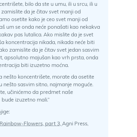
ntrišete, bilo da ste u umu, ili u srcu, ili u
 zamislite da je čitav svet manji od
amo osetite kako je ceo svet manji od
aš um se onda neće ponašati kao nekakva
ekakav pas lutalica. Ako mislite da je svet
 koncentracija nikada, nikada neće biti
 ako zamislite da je čitav svet jedan sasvim
t, apsolutno majušan kao vrh prsta, onda
ntracija biti izuzetno moćna.
 nešto koncentrišete, morate da osetite
ju nešto sasvim sitno, najmanje moguće.
e, učinićemo da predmet naše
 bude izuzetno mali.”
jige:
 Rainbow-Flowers, part 3,
Agni Press,