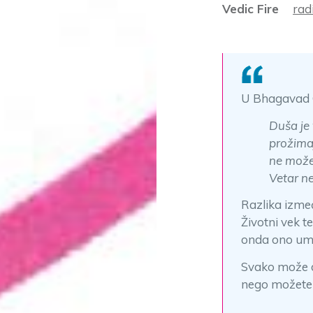
Vedic Fire
rad
U Bhagavad Gi
Duša je 
prožima
ne može
Vetar ne
Razlika izmeđ
Životni vek t
onda ono umir
Svako može da
nego možete 