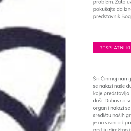
problem. Zato uv
pokušajte da izn
predstavnik Boga
BESPLATNI K
Šri Činmoj nam 
se nalazi naše d
koje predstavlja
duši. Duhovno src
organ i nalazi s
središtu naših g
je na visini od pr
prstiju direktno 