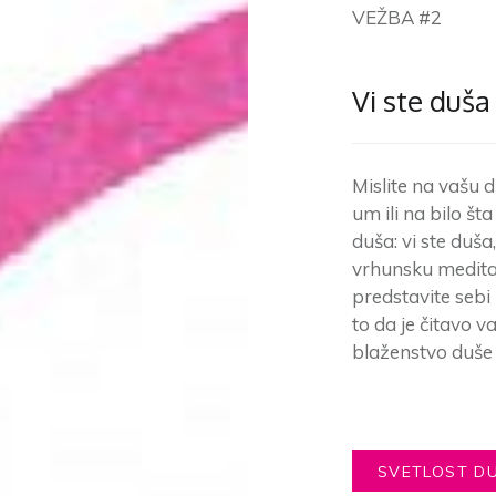
VEŽBA #2
Vi ste duša
Mislite na vašu d
um ili na bilo št
duša: vi ste duša
vrhunsku meditac
predstavite sebi
to da je čitavo va
blaženstvo duše
SVETLOST D