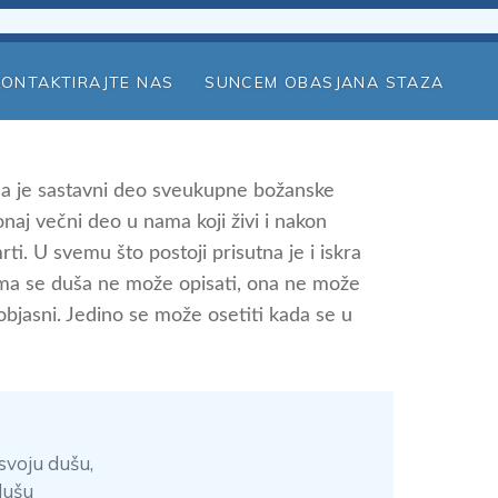
KONTAKTIRAJTE NAS
SUNCEM OBASJANA STAZA
ša je sastavni deo sveukupne božanske
onaj večni deo u nama koji živi i nakon
ti. U svemu što postoji prisutna je i iskra
ma se duša ne može opisati, ona ne može
bjasni. Jedino se može osetiti kada se u
.
svoju dušu,
dušu