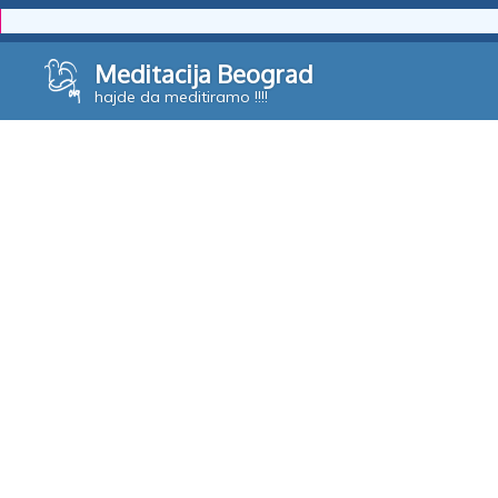
Skip
Meditacija Beograd
to
hajde da meditiramo !!!!
content