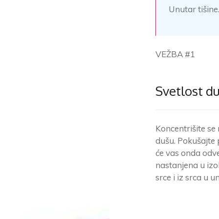
Unutar tišine
VEŽBA #1
Svetlost d
Koncentrišite se 
dušu. Pokušajte 
će vas onda odve
nastanjena u izo
srce i iz srca u u