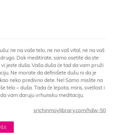
ušu: ne na vaše telo, ne na vaš vital, ne na vaš
a drugo. Dok meditirate, samo osetite da ste
, vi jeste duša. Vaša duša će tad da vam pruži
iju. Ne morate da definišete dušu ni da je
 kao neko predivno dete. Ne! Samo mislite na
še telo – duša. Tada će lepota, miris, svetlost i
 da vam daruju vrhunsku meditaciju.
srichinmoylibrary.com/hdw-50
UŠE