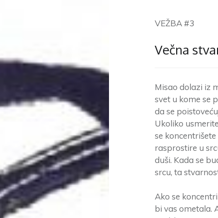
VEŽBA #3
Večna stvar
Misao dolazi iz m
svet u kome se p
da se poistovećuj
Ukoliko usmerite
se koncentrišete
rasprostire u sr
duši. Kada se bud
srcu, ta stvarnost
Ako se koncentri
bi vas ometala. Al