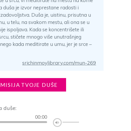
e u srcu, vi meditirate na mestu na kome
a duša je izvor neprestane radosti i
adovoljstva. Duša je, uistinu, prisutna u
, u telu, na svakom mestu, ali ona se u
je ispoljava. Kada se koncentrišete ili
srcu, stičete mnogo više unutrašnjeg
nego kada meditirate u umu, jer je srce –
srichinmoylibrary.com/mun-269
MISIJA TVOJE DUŠE
a duše:
00:00