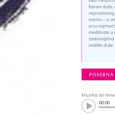
Ako meditirat
boravi duša, 
neprestanog z
svemu – u umu
srcu najmoćni
meditirate u 
zadovoljstva 
sedište duše.
POSEBNA 
Muzika sa nivo
00:00