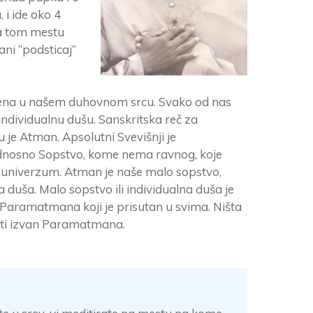
, i ide oko 4
Na tom mestu
ni “podsticaj”
tena u našem duhovnom srcu. Svako od nas
individualnu dušu. Sanskritska reč za
 je Atman. Apsolutni Svevišnji je
nosno Sopstvo, kome nema ravnog, koje
v univerzum. Atman je naše malo sopstvo,
 duša. Malo sopstvo ili individualna duša je
Paramatmana koji je prisutan u svima. Ništa
ti izvan Paramatmana.