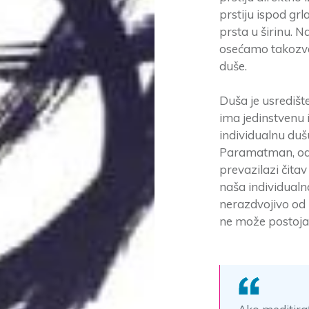
prstiju ispod grla
prsta u širinu. 
osećamo takozva
duše.
Duša je usrediš
ima jedinstvenu 
individualnu dušu
Paramatman, od
prevazilazi čita
naša individualna
nerazdvojivo od 
ne može postoja