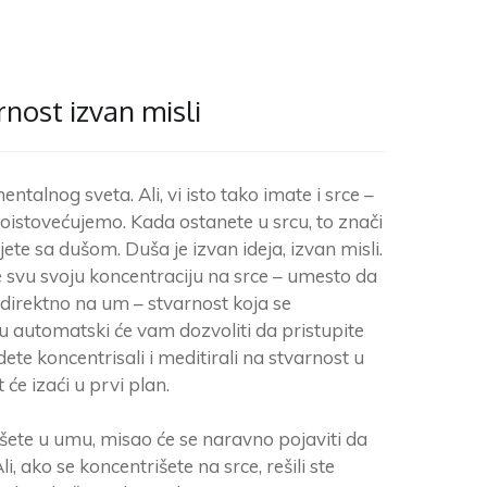
nost izvan misli
entalnog sveta. Ali, vi isto tako imate i srce –
oistovećujemo. Kada ostanete u srcu, to znači
ete sa dušom. Duša je izvan ideja, izvan misli.
 svu svoju koncentraciju na srce – umesto da
 direktno na um – stvarnost koja se
cu automatski će vam dozvoliti da pristupite
ete koncentrisali i meditirali na stvarnost u
 će izaći u prvi plan.
šete u umu, misao će se naravno pojaviti da
i, ako se koncentrišete na srce, rešili ste