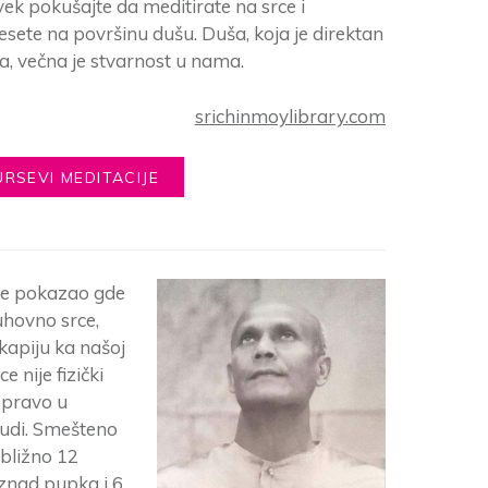
ek pokušajte da meditirate na srce i
esete na površinu dušu. Duša, koja je direktan
, večna je stvarnost u nama.
srichinmoylibrary.com
URSEVI MEDITACIJE
je pokazao gde
uhovno srce,
 kapiju ka našoj
e nije fizički
e pravo u
rudi. Smešteno
ibližno 12
iznad pupka i 6