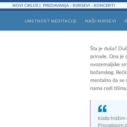
NOVI CIKLUS | PREDAVANJA - KURSEVI - KONCERTI
UMETNOST MEDITACIJE
NAŠI KURSEVI
Šta je duša? Du
prirode. Ona je 
ovozemaljske smr
božanskog. Reči
mentalno da se o
nama rodi tišina
Kada tražim 
Pronalazim 