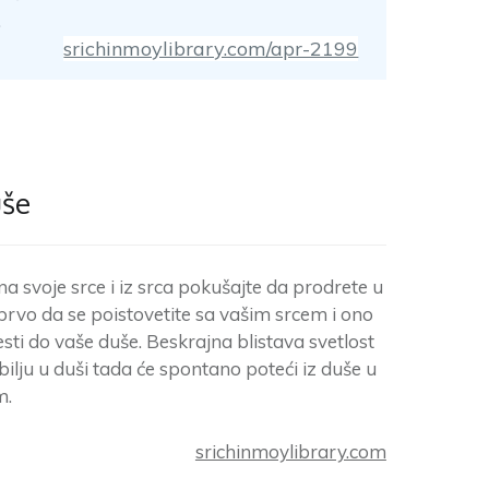
.
srichinmoylibrary.com/apr-2199
uše
na svoje srce i iz srca pokušajte da prodrete u
prvo da se poistovetite sa vašim srcem i ono
sti do vaše duše. Beskrajna blistava svetlost
bilju u duši tada će spontano poteći iz duše u
m.
srichinmoylibrary.com