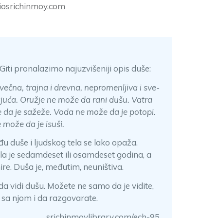
iosrichinmoy.com
ti pronalazimo najuzvišeniji opis duše:
večna, trajna i drevna, nepromenljiva i sve-
juća. Oružje ne može da rani dušu. Vatra
 da je sažeže. Voda ne može da je potopi.
 može da je isuši.
u duše i ljudskog tela se lako opaža.
ela je sedamdeset ili osamdeset godina, a
e. Duša je, međutim, neuništiva.
 vidi dušu. Možete ne samo da je vidite,
sa njom i da razgovarate.
srichinmoylibrary.com/ech-95