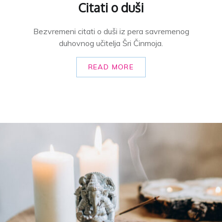
Citati o duši
Bezvremeni citati o duši iz pera savremenog
duhovnog učitelja Šri Činmoja.
READ MORE