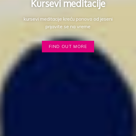
Kursevi meditacije
kursevi meditacije kreću ponovo od jeseni
prijavite se na vreme
FIND OUT MORE