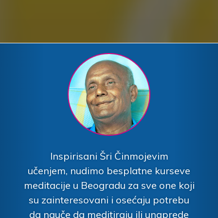
Inspirisani Šri Činmojevim
učenjem,
nudimo besplatne kurseve
meditacije u Beogradu za sve one koji
su zainteresovani i osećaju potrebu
da nauče da meditiraju ili unaprede